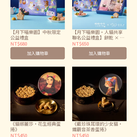
【月下喵樂園】中秋限定
【月下喵樂園・人貓共享
公益禮盒
聯名公益禮盒】餅乾 × 肉
泥 暖心分享組
NT$680
NT$650
加入購物車
加入購物車
《貓娜麗莎・花生經典蛋
《戴珍珠耳環的少女貓・
捲》
鐵觀音茶香蛋捲》
NT$450
NT$450